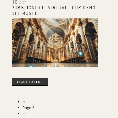
10
OCT
PUBBLICATO IL VIRTUAL TOUR DEMO
DEL MUSEO
LEGGI TUTTO
Previous
‹‹
Pagination
page
Page 2
Next
››