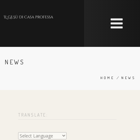
Skip
to
main
content
NEWS
HOME
/
NEWS
BREADC
TRANSLATE: