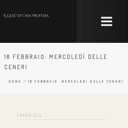
Skip
to
main
content
18 FEBBRAIO: MERCOLEDÌ DELLE
CENERI
HOME
/
18 FEBBRAIO: MERCOLEDÌ DELLE CENERI
BREADCRUMB
TRANSLATE: